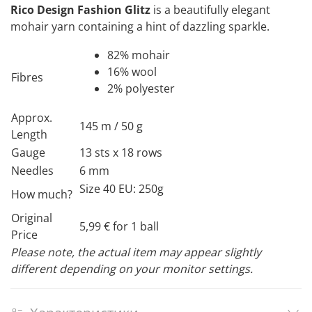
Rico Design Fashion Glitz
is a beautifully elegant
mohair yarn containing a hint of dazzling sparkle.
82% mohair
16% wool
Fibres
2% polyester
Approx.
145 m / 50 g
Length
Gauge
13 sts x 18 rows
Needles
6 mm
Size 40 EU: 250g
How much?
Original
5,99 € for 1 ball
Price
Please note, the actual item may appear slightly
different depending on your monitor settings.