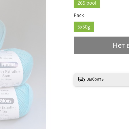
265 pool
Pack
5x50g
Нет 
Выбрать