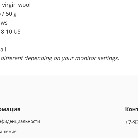
 virgin wool
 / 50 g
ows
 8-10 US
all
 different depending on your monitor settings.
рмация
Кон
онфиденциальности
+7-9
лашение