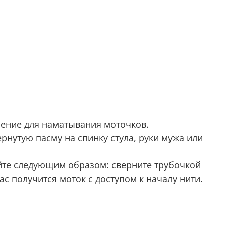
 - «зонт» для пасм и приспособление для наматывания моточков.
рнутую пасму на спинку стула, руки мужа или
лайте следующим образом: сверните трубочкой
ас получится моток с доступом к началу нити.