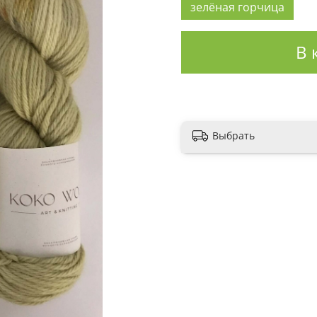
зелёная горчица
В 
Выбрать